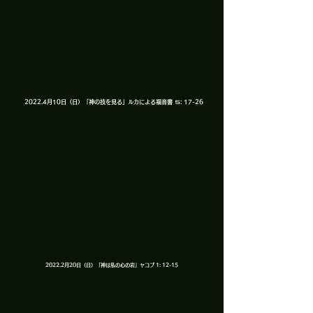
2022.​4月10日（日）「神の技を見る」ルカによる福音書 ５: 17-26
2022.​2月20日（日）「神は私の心の岩」ヤコブ 1: 12-15