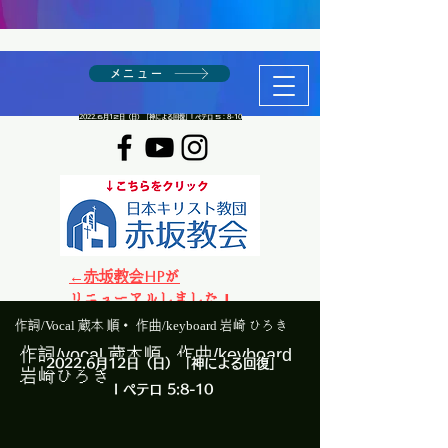
メニュー
2022.​６月1２日（日）「神による回復」I ペテロ ５ : 8-10
←赤坂教会HPが
リニューアルしました！
作詞/Vocal 蔵
本 順・ 作曲/keyboard 岩崎 ひろき
作詞/vocal 蔵本順 作曲/keyboard
2022.​6月12日（日）「神による回復」
岩崎ひろき
I ペテロ 5:8-10