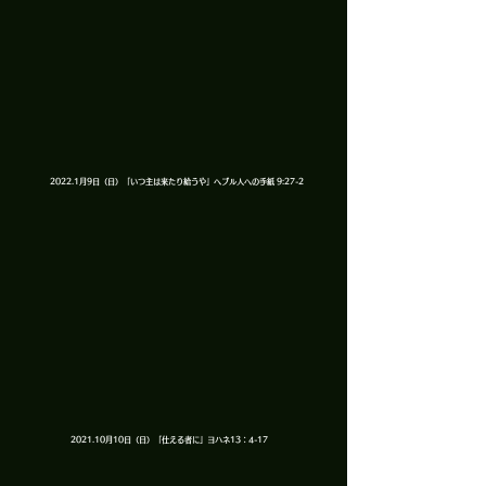
2022.​1月9日（日）「いつ主は来たり給うや」ヘブル人への手紙 9:27-2
2021.​10月10日（日）「仕える者に」ヨハネ13：4-17