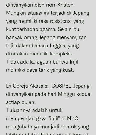
dinyanyikan oleh non-Kristen.
Mungkin situasi ini terjadi di Jepang
yang memiliki rasa resistensi yang
kuat terhadap agama. Selain itu,
banyak orang Jepang menyanyikan
Injil dalam bahasa Inggris, yang
dikatakan memiliki kompleks.
Tidak ada keraguan bahwa Injil
memiliki daya tarik yang kuat.
Di Gereja Akasaka, GOSPEL Jepang
dinyanyikan pada hari Minggu kedua
setiap bulan.
Tujuannya adalah untuk
mempelajari gaya "injil" di NYC,
mengubahnya menjadi bentuk yang
lebih mudah diterima orang Jepang,