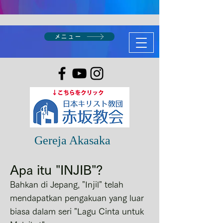
メニュー
Gereja Akasaka
Apa itu "INJIB"?
Bahkan di Jepang, "Injil" telah
mendapatkan pengakuan yang luar
biasa dalam seri "Lagu Cinta untuk