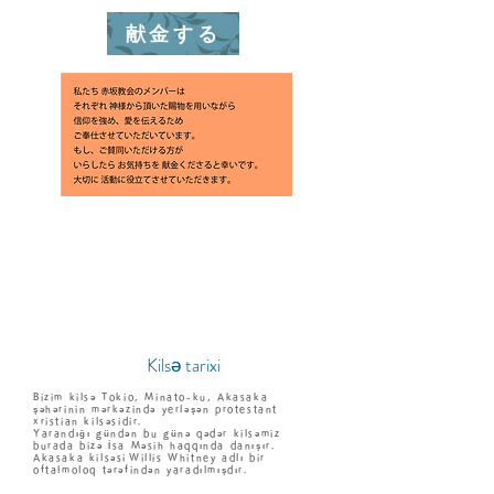
献金する
​Kilsə tarixi
Bizim kilsə Tokio, Minato-ku, Akasaka
şəhərinin mərkəzində yerləşən protestant
xristian kilsəsidir.
Yarandığı gündən bu günə qədər kilsəmiz
burada bizə İsa Məsih haqqında danışır.
Akasaka kilsəsi
Willis Whitney adlı bir
oftalmoloq tərəfindən yaradılmışdır.