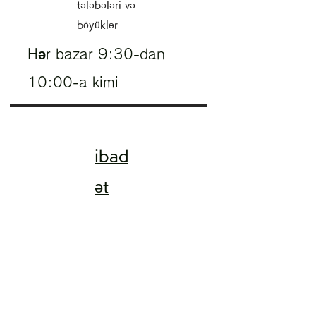
tələbələri və
böyüklər
​Hər bazar 9:30-dan
10:00-a kimi
ibad
ət
etm
ək
​Hər bazar 10:30-dan
12:00-a kimi