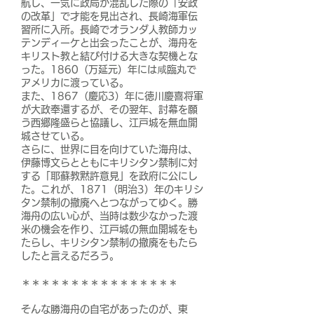
航し、一気に政局が混乱した際の「安政
の改革」で才能を見出され、長崎海軍伝
習所に入所。長崎でオランダ人教師カッ
テンディーケと出会ったことが、海舟を
キリスト教と結び付ける大きな契機とな
った。1860（万延元）年には咸臨丸で
アメリカに渡っている。
また、1867（慶応3）年に徳川慶喜将軍
が大政奉還するが、その翌年、討幕を願
う西郷隆盛らと協議し、江戸城を無血開
城させている。
さらに、世界に目を向けていた海舟は、
伊藤博文らとともにキリシタン禁制に対
する「耶蘇教黙許意見」を政府に公にし
た。これが、1871（明治3）年のキリシ
タン禁制の撤廃へとつながってゆく。勝
海舟の広い心が、当時は数少なかった渡
米の機会を作り、江戸城の無血開城をも
たらし、キリシタン禁制の撤廃をもたら
したと言えるだろう。
＊＊＊＊＊＊＊＊＊＊＊＊＊＊＊＊
そ
んな勝海舟の自宅があったのが、東