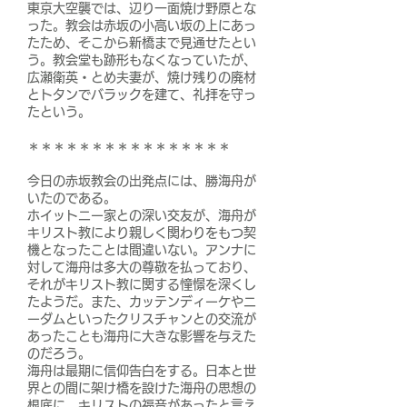
東京大空襲では、辺り一面焼け野原とな
った。教会は赤坂の小高い坂の上にあっ
たため、そこから新橋まで見通せたとい
う。教会堂も跡形もなくなっていたが、
広瀬衛英・とめ夫妻が、焼け残りの廃材
とトタンでバラックを建て、礼拝を守っ
たという。
＊＊＊＊＊＊＊＊＊＊＊＊＊＊＊＊
今日の赤坂教会の出発点には、勝海舟が
いたのである。
ホイットニー家との深い交友が、海舟が
キリスト教により親しく関わりをもつ契
機となったことは間違いない。アンナに
対して海舟は多大の尊敬を払っており、
それがキリスト教に関する憧憬を深くし
たようだ。また、カッテンディーケやニ
ーダムといったクリスチャンとの交流が
あったことも海舟に大きな影響を与えた
のだろう。
海舟は最期に信仰告白をする。日本と世
界との間に架け橋を設けた海舟の思想の
根底に、キリストの福音があったと言え