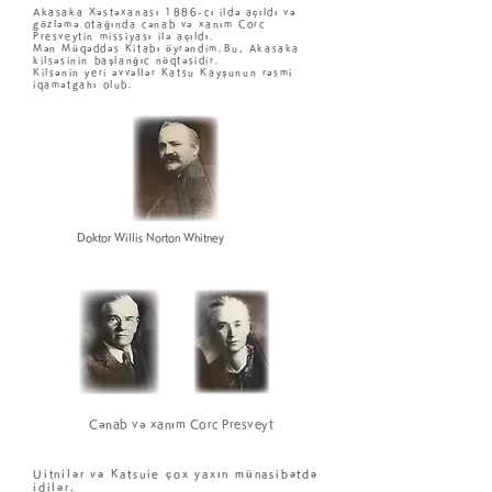
Akasaka Xəstəxanası 1886-cı ildə açıldı və
gözləmə otağında cənab və xanım Corc
Presveytin missiyası ilə açıldı.
Mən Müqəddəs Kitabı öyrəndim.
Bu, Akasaka
kilsəsinin başlanğıc nöqtəsidir.
Kilsənin yeri əvvəllər Katsu Kayşunun rəsmi
iqamətgahı olub.
Doktor Willis Norton Whitney
Cənab və xanım Corc Presveyt
Uitnilər və Katsuie çox yaxın münasibətdə
idilər.