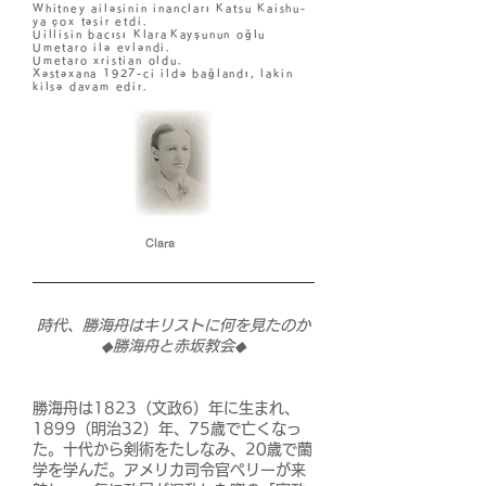
Whitney ailəsinin inancları Katsu Kaishu-
ya çox təsir etdi.
Uillisin bacısı Klara
Kayşunun oğlu
Umetaro ilə evləndi.
Umetaro xristian oldu.
Xəstəxana 1927-ci ildə bağlandı, lakin
kilsə davam edir.
Clara
時代、勝海舟はキリストに何を見たのか
◆勝海舟と赤坂教会◆
勝海舟は1823（文政6）年に生まれ、
1899
（明治32）年、75歳で亡くなっ
た。十代から剣術をたしなみ、20歳で蘭
学を学んだ。アメリカ司令官ペリーが来