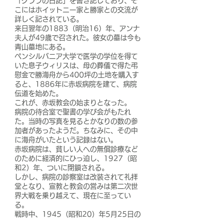
「クララの日記」を書き記しており、そ
こにはホイットニー家と勝家との交流が
詳しく記されている。
来日翌年の1883（明治16）年、アンナ
夫人が49歳で召された。彼女の墓は今も
青山墓地にある。
ペンシルバニア大学で医学の学位を得て
いた息子ウィリスは、母の葬儀で得た弔
慰金で勝海舟から400坪の土地を購入す
ると、1886年に赤坂病院を建て、病院
伝道を始めた。
これが、赤坂教会の始まりとなった。
病院の待合室で聖書の学び会がもたれ
た。当時の写真を見るとかなりの数の参
加者があったようだ。ちなみに、その中
に海舟がいたという記録はない。
赤坂病院は、貧しい人への無償診療など
のために経済的にひっ迫し、1927（昭
和2）年、ついに閉鎖される。
しかし、病院の診察室は改装されて礼拝
堂となり、宣教と教会の営みは第二次世
界大戦を乗り越えて、現在に至ってい
る。
戦時中、1945（昭和20）年5月25日の