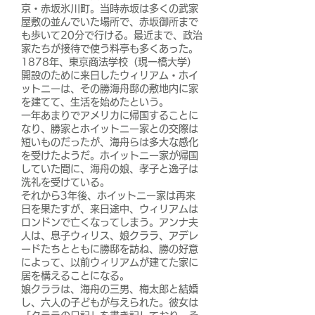
京・赤坂氷川町。当時赤坂は多くの武家
屋敷の並んでいた場所で、赤坂御所まで
も歩いて20分で行ける。最近まで、政治
家たちが接待で使う料亭も多くあった。
1878年、東京商法学校（現一橋大学）
開設のために来日したウィリアム・ホイ
ットニーは、その勝海舟邸の敷地内に家
を建てて、生活を始めたという。
一年あまりでアメリカに帰国することに
なり、勝家とホイットニー家との交際は
短いものだったが、海舟らは多大な感化
を受けたようだ。ホイットニー家が帰国
していた間に、海舟の娘、孝子と逸子は
洗礼を受けている。
それから3年後、ホイットニー家は再来
日を果たすが、来日途中、ウィリアムは
ロンドンで亡くなってしまう。アンナ夫
人は、息子ウィリス、娘クララ、アデレ
ードたちとともに勝邸を訪ね、勝の好意
によって、以前ウィリアムが建てた家に
居を構えることになる。
娘クララは、海舟の三男、梅太郎と結婚
し、六人の子どもが与えられた。彼女は