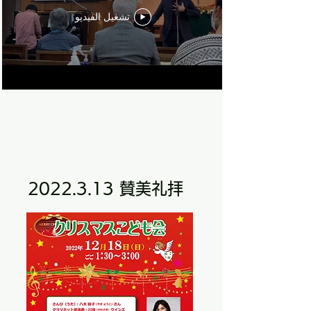
تشغيل الفيديو
​2022.3.13 賛美礼拝