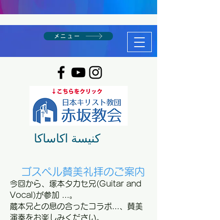
メニュー
كنيسة اكاساكا
ゴスペル賛美礼拝のご案内
今回から、塚本タカセ兄(Guitar and
Vocal)が参加 ...。
​蔵本兄との息の合ったコラボ...、賛美
演奏をお楽しみください。