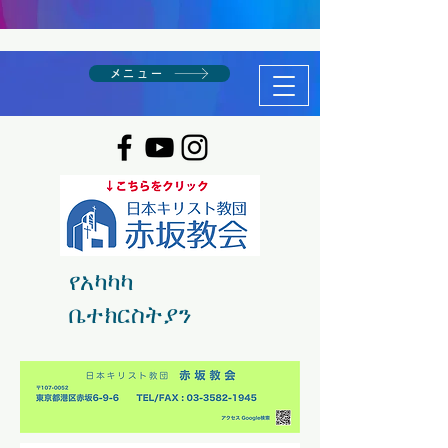
メニュー
የአካካካ
ቤተክርስትያን