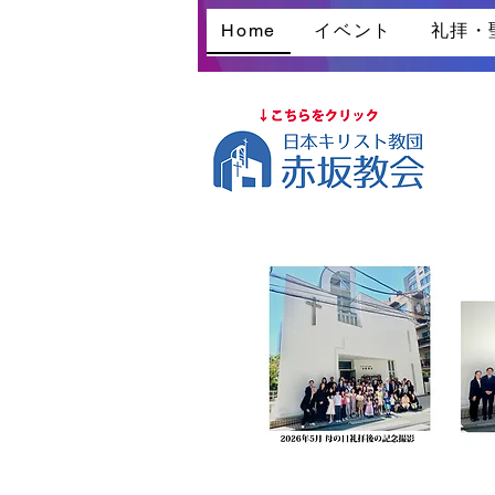
Home
イベント
礼拝・
←赤
リニ