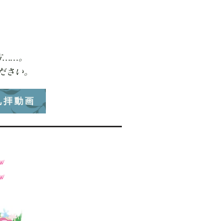
。
方……。
ださい。
礼拝動画