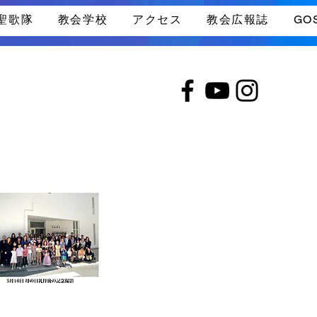
聖歌隊
教会学校
アクセス
教会広報誌
GO
坂教会HPが
ューアルしました！